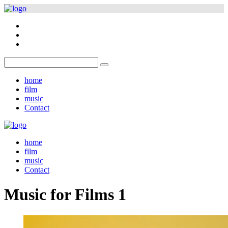
home
film
music
Contact
home
film
music
Contact
Music for Films 1