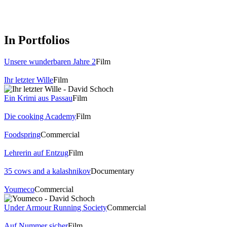
In Portfolios
Unsere wunderbaren Jahre 2
Film
Ihr letzter Wille
Film
Ein Krimi aus Passau
Film
Die cooking Academy
Film
Foodspring
Commercial
Lehrerin auf Entzug
Film
35 cows and a kalashnikov
Documentary
Youmeco
Commercial
Under Armour Running Society
Commercial
Auf Nummer sicher
Film