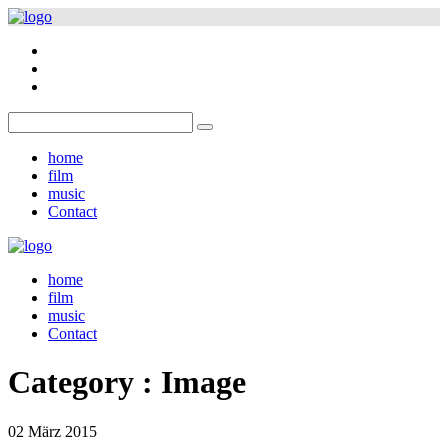
home
film
music
Contact
home
film
music
Contact
Category :
Image
02
März
2015