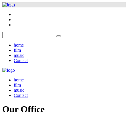
home
film
music
Contact
home
film
music
Contact
Our Office