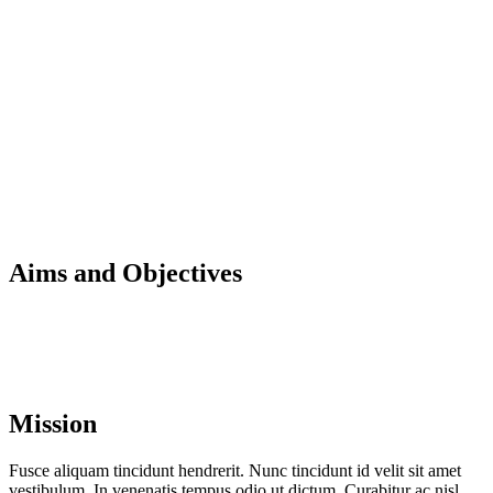
Aims and Objectives
Mission
Fusce aliquam tincidunt hendrerit. Nunc tincidunt id velit sit amet
vestibulum. In venenatis tempus odio ut dictum. Curabitur ac nisl